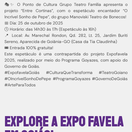
🎭✨ O Ponto de Cultura Grupo Teatro Família apresenta o
projeto “Entre Cortinas”, com o espetáculo encantador “O
Incrível Sonho de Pepe”, do grupo Manoviski Teatro de Bonecos!
📅 Dia: 25 de outubro de 2025
🕓 Horário: das 14h30 às 17h (Espetáculo às 16h)
📍 Local: Av. Marechal Rondon, Qd. 282, Lt. 25, Jardim Buriti
Sereno, Aparecida de Goiânia-GO (Casa da Tia Claudinha)
🎟️ Entrada 100% gratuita!
Este espetáculo é uma contrapartida do projeto Expofavela
2025, realizado por meio do Programa Goyazes, com apoio do
Governo de Goiás.
#ExpofavelaGoiás #CulturaQueTransforma #TeatroGoiano
#OIncrívelSonhoDePepe #ProgramaGoyazes #GovernoDeGoiás
#ArteParaTodos
Explore a Expo Favela