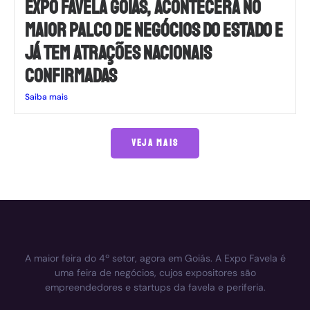
EXPO FAVELA GOIÁS, ACONTECERÁ NO
MAIOR PALCO DE NEGÓCIOS DO ESTADO E
JÁ TEM ATRAÇÕES NACIONAIS
CONFIRMADAS
Saiba mais
VEJA MAIS
A maior feira do 4º setor, agora em Goiás. A Expo Favela é
uma feira de negócios, cujos expositores são
empreendedores e startups da favela e periferia.