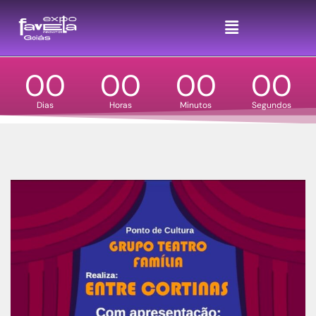
DIA 26 E 27 DE SETEMBRO - SHOPPING PASSEIO DAS ÁGUAS EM GOIÂNIA
Favela é potência!
SEJA UM EMPREENDEDOR
00
00
00
00
Dias
Horas
Minutos
Segundos