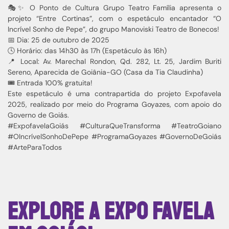
🎭✨ O Ponto de Cultura Grupo Teatro Família apresenta o
projeto “Entre Cortinas”, com o espetáculo encantador “O
Incrível Sonho de Pepe”, do grupo Manoviski Teatro de Bonecos!
📅 Dia: 25 de outubro de 2025
🕓 Horário: das 14h30 às 17h (Espetáculo às 16h)
📍 Local: Av. Marechal Rondon, Qd. 282, Lt. 25, Jardim Buriti
Sereno, Aparecida de Goiânia-GO (Casa da Tia Claudinha)
🎟️ Entrada 100% gratuita!
Este espetáculo é uma contrapartida do projeto Expofavela
2025, realizado por meio do Programa Goyazes, com apoio do
Governo de Goiás.
#ExpofavelaGoiás #CulturaQueTransforma #TeatroGoiano
#OIncrívelSonhoDePepe #ProgramaGoyazes #GovernoDeGoiás
#ArteParaTodos
Explore a Expo Favela