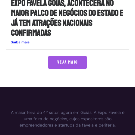
EXPO FAVELA GOIÁS, ACONTECERÁ NO
MAIOR PALCO DE NEGÓCIOS DO ESTADO E
JÁ TEM ATRAÇÕES NACIONAIS
CONFIRMADAS
Saiba mais
VEJA MAIS
A maior feira do 4º setor, agora em Goiás. A Expo Favela é
uma feira de negócios, cujos expositores são
empreendedores e startups da favela e periferia.