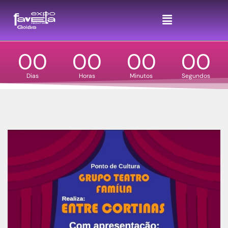
DIA 26 E 27 DE SETEMBRO - SHOPPING PASSEIO DAS ÁGUAS EM GOIÂNIA
Favela é potência!
SEJA UM EMPREENDEDOR
00
00
00
00
Dias
Horas
Minutos
Segundos