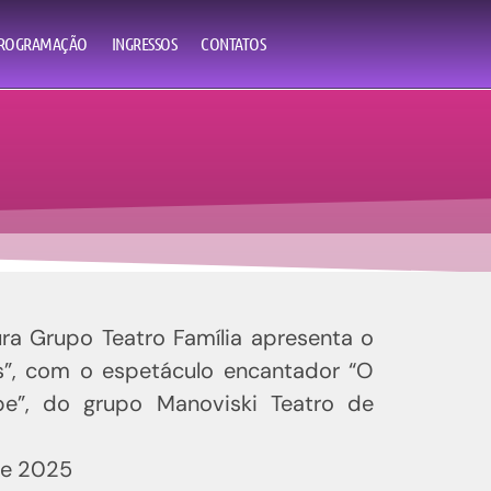
ência!
ROGRAMAÇÃO
INGRESSOS
CONTATOS
a Grupo Teatro Família apresenta o
as”, com o espetáculo encantador “O
pe”, do grupo Manoviski Teatro de
de 2025