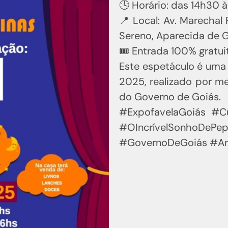
🕓 Horário: das 14h30 à
📍 Local: Av. Marechal 
Sereno, Aparecida de 
🎟️ Entrada 100% gratui
Este espetáculo é uma
2025, realizado por m
do Governo de Goiás.
#ExpofavelaGoiás #Cu
#OIncrívelSonh
#GovernoDeGoiás #Ar