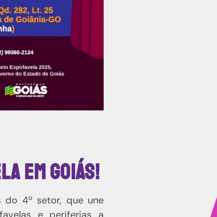
la em Goiás!
s do 4º setor, que une
velas e periferias a