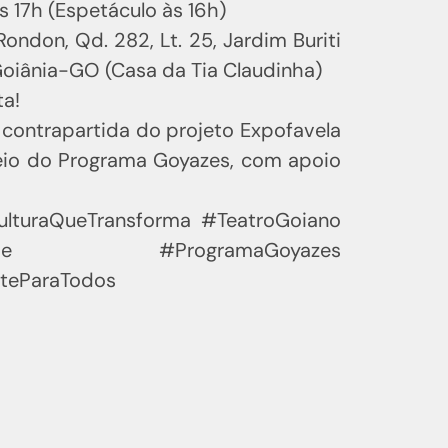
s 17h (Espetáculo às 16h)
Rondon, Qd. 282, Lt. 25, Jardim Buriti
Goiânia-GO (Casa da Tia Claudinha)
ta!
 contrapartida do projeto Expofavela
eio do Programa Goyazes, com apoio
lturaQueTransforma #TeatroGoiano
oDePepe #ProgramaGoyazes
teParaTodos