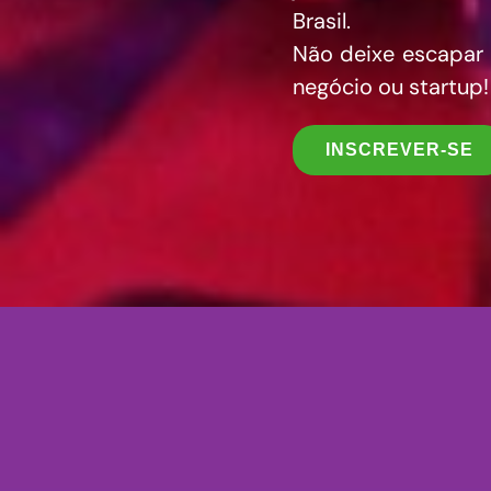
Brasil.
Não deixe escapar 
negócio ou startup!
INSCREVER-SE