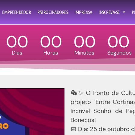
a é pot
EMPREENDEDOR
PATROCINADORES
IMPRENSA
INSCREVA-SE
P
00
00
00
00
Dias
Horas
Minutos
Segundos
🎭✨ O Ponto de Cultur
projeto “Entre Cortin
Incrível Sonho de Pe
Bonecos!
📅 Dia: 25 de outubro 