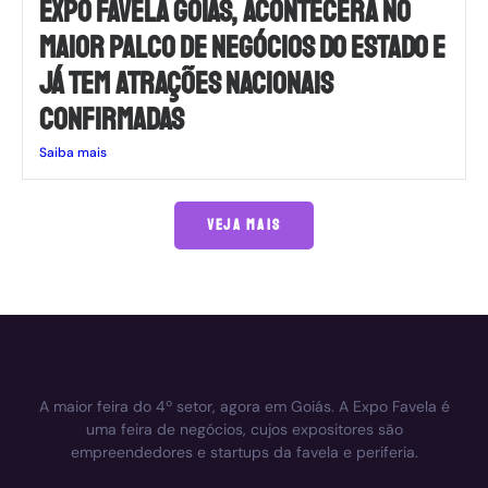
EXPO FAVELA GOIÁS, ACONTECERÁ NO
MAIOR PALCO DE NEGÓCIOS DO ESTADO E
JÁ TEM ATRAÇÕES NACIONAIS
CONFIRMADAS
Saiba mais
VEJA MAIS
A maior feira do 4º setor, agora em Goiás. A Expo Favela é
uma feira de negócios, cujos expositores são
empreendedores e startups da favela e periferia.