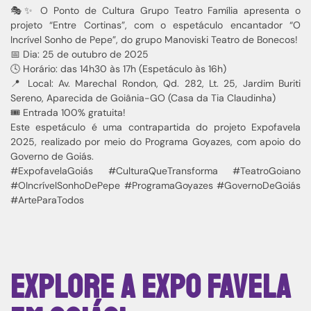
🎭✨ O Ponto de Cultura Grupo Teatro Família apresenta o
projeto “Entre Cortinas”, com o espetáculo encantador “O
Incrível Sonho de Pepe”, do grupo Manoviski Teatro de Bonecos!
📅 Dia: 25 de outubro de 2025
🕓 Horário: das 14h30 às 17h (Espetáculo às 16h)
📍 Local: Av. Marechal Rondon, Qd. 282, Lt. 25, Jardim Buriti
Sereno, Aparecida de Goiânia-GO (Casa da Tia Claudinha)
🎟️ Entrada 100% gratuita!
Este espetáculo é uma contrapartida do projeto Expofavela
2025, realizado por meio do Programa Goyazes, com apoio do
Governo de Goiás.
#ExpofavelaGoiás #CulturaQueTransforma #TeatroGoiano
#OIncrívelSonhoDePepe #ProgramaGoyazes #GovernoDeGoiás
#ArteParaTodos
Explore a Expo Favela