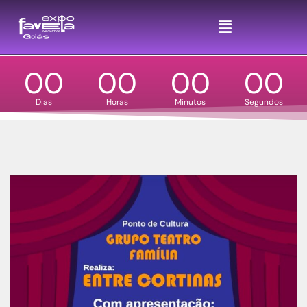
DIA 26 E 27 DE SETEMBRO - SHOPPING PASSEIO DAS ÁGUAS EM GOIÂNIA
Favela é potência!
SEJA UM EMPREENDEDOR
00
00
00
00
Dias
Horas
Minutos
Segundos